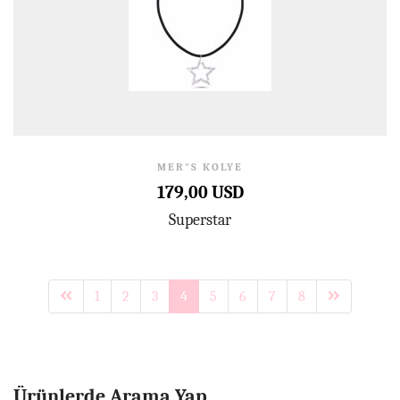
MER"S KOLYE
179,00 USD
Superstar
1
2
3
4
5
6
7
8
Ürünlerde Arama Yap