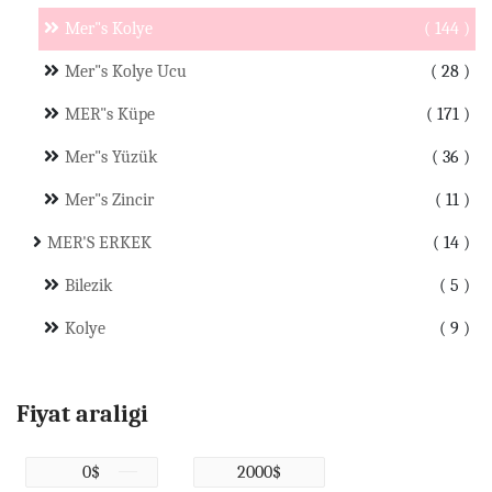
Mer"s Kolye
144
Mer"s Kolye Ucu
28
MER"s Küpe
171
Mer"s Yüzük
36
Mer"s Zincir
11
MER'S ERKEK
14
Bilezik
5
Kolye
9
Fiyat araligi