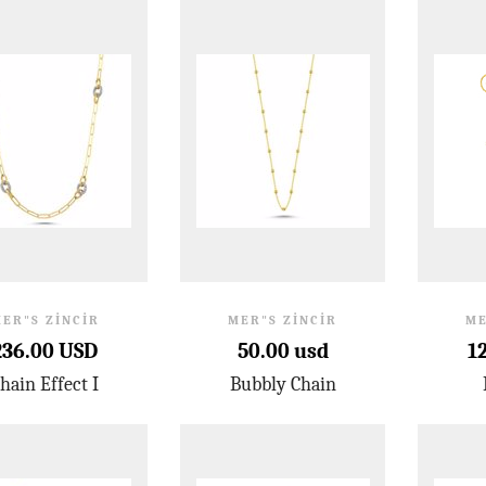
ER"S ZINCIR
MER"S ZINCIR
ME
236.00 USD
50.00 usd
1
hain Effect I
Bubbly Chain