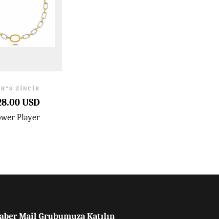
R"S ZINCIR
28.00 USD
wer Player
aber Mail Grubumuza Katılın