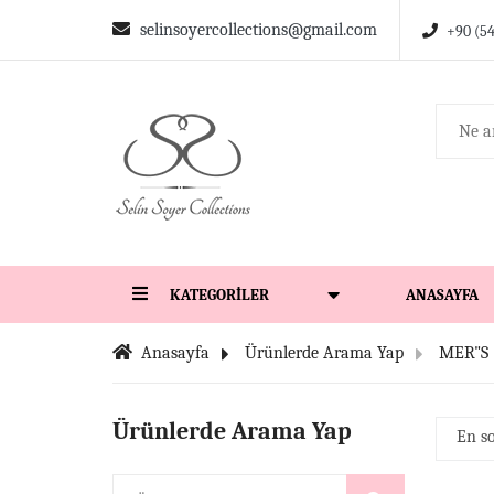
selinsoyercollections@gmail.com
+90 (5
KATEGORILER
ANASAYFA
Anasayfa
Ürünlerde Arama Yap
MER"S
Ürünlerde Arama Yap
En s