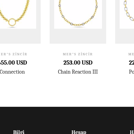
ER"S ZINCIR
MER"S ZINCIR
ME
655.00 USD
253.00 USD
2
Connection
Chain Reaction III
Po
Bilgi
Hesap
H