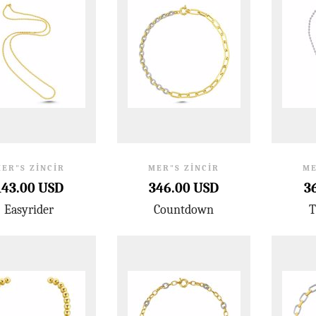
ER"S ZINCIR
MER"S ZINCIR
ME
143.00 USD
346.00 USD
3
Easyrider
Countdown
T