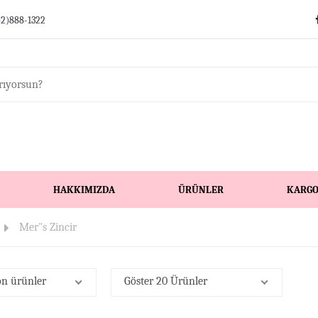
42)888-1322
HAKKIMIZDA
ÜRÜNLER
KARG
Mer"s Zincir
on ürünler
Göster 20 Ürünler