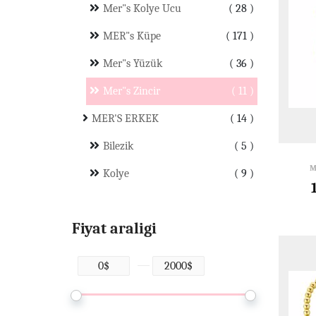
Mer"s Kolye Ucu
28
MER"s Küpe
171
Mer"s Yüzük
36
Mer"s Zincir
11
MER'S ERKEK
14
Bilezik
5
M
Kolye
9
Fiyat araligi