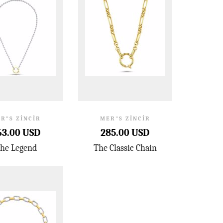
R"S ZINCIR
MER"S ZINCIR
63.00 USD
285.00 USD
he Legend
The Classic Chain