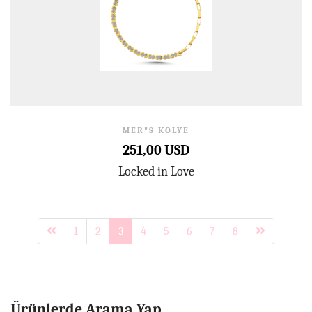
MER"S KOLYE
251,00 USD
Locked in Love
1
2
3
4
5
6
7
8
Ürünlerde Arama Yap