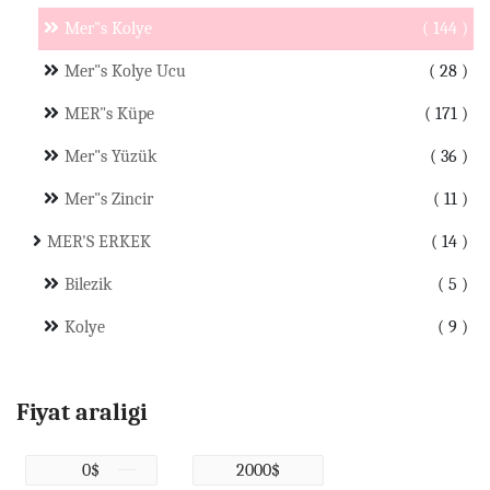
Mer"s Kolye
144
Mer"s Kolye Ucu
28
MER"s Küpe
171
Mer"s Yüzük
36
Mer"s Zincir
11
MER'S ERKEK
14
Bilezik
5
Kolye
9
Fiyat araligi