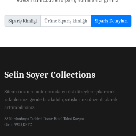
edebilirsiniz.Lütfen sipariş numaranızı giriniz.
Sipariş Kimligi
Sipariş Detayları
Selin Soyer Collections
Sitenizi arama motorlarında en üst düzeylere çıkararak
rakiplerinizi geride bırakabilir, satışlarınızı düzenli olarak
arttırabilirsiniz.
38 Kordonboyu Caddesi Dome Hotel Taksi Karşısı
Girne 9930,KKTC