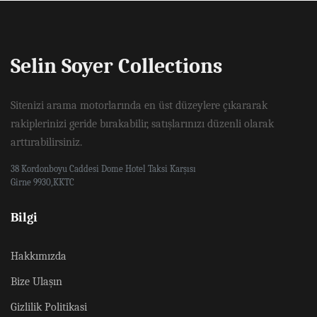
Selin Soyer Collections
Sitenizi arama motorlarında en üst düzeylere çıkararak
rakiplerinizi geride bırakabilir, satışlarınızı düzenli olarak
arttırabilirsiniz.
38 Kordonboyu Caddesi Dome Hotel Taksi Karşısı
Girne 9930,KKTC
Bilgi
Hakkımızda
Bize Ulaşın
Gizlilik Politikasi